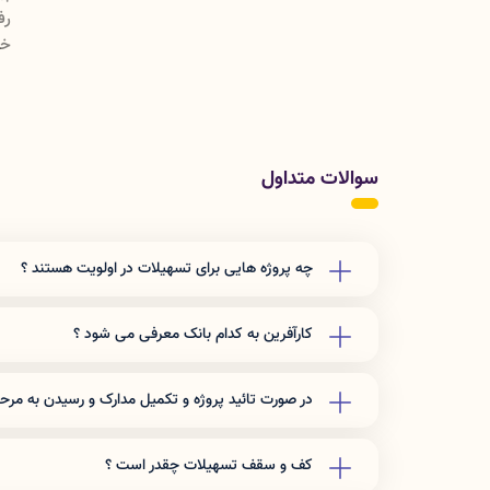
خص
سوالات متداول
چه پروژه هایی برای تسهیلات در اولویت هستند ؟
معمولا هر تسهیلاتی یک شیوه نامه دارد و طرح ها طبق شیوه ن
نوآوری با ظرفیت اشتغالزایی بالا و مدت بازگشت سرمایه کمتر 
کارآفرین به کدام بانک معرفی می شود ؟
متغییر است . منابع هر بار می تواند نزد یک بانک باشد اما قبلا 
است .
در صورت تائید پروژه و تکمیل مدارک و رسیدن به مرحل
معمولا اکثر بانک ها طرح توجیهی - وثیقه - مجوز تاریخ دار - م
فروشنده معتبر درخواست می کنند .
کف و سقف تسهیلات چقدر است ؟