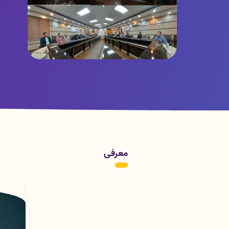
کمیته کارآفرینی - با موضوع گردشگری
سلامت
معرفی